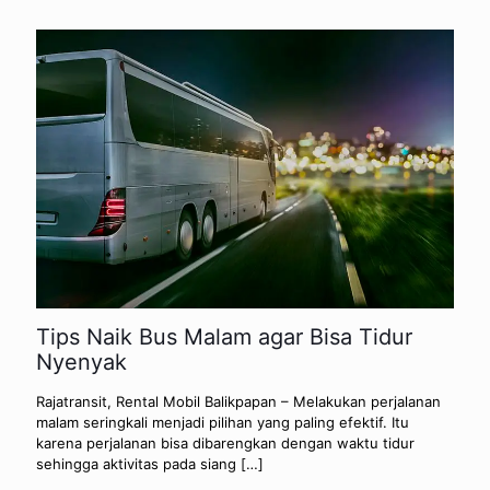
Tips Naik Bus Malam agar Bisa Tidur
Nyenyak
Rajatransit, Rental Mobil Balikpapan – Melakukan perjalanan
malam seringkali menjadi pilihan yang paling efektif. Itu
karena perjalanan bisa dibarengkan dengan waktu tidur
sehingga aktivitas pada siang
[…]