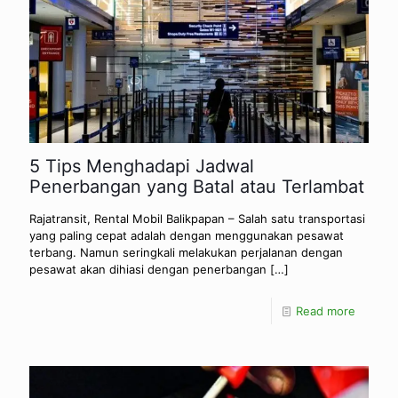
5 Tips Menghadapi Jadwal
Penerbangan yang Batal atau Terlambat
Rajatransit, Rental Mobil Balikpapan – Salah satu transportasi
yang paling cepat adalah dengan menggunakan pesawat
terbang. Namun seringkali melakukan perjalanan dengan
pesawat akan dihiasi dengan penerbangan
[…]
Read more