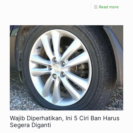
Read more
Wajib Diperhatikan, Ini 5 Ciri Ban Harus
Segera Diganti