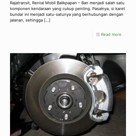
Rajatransit, Rental Mobil Balikpapan – Ban menjadi salah satu
komponen kendaraan yang cukup penting. Pasalnya, si karet
bundar ini menjadi satu-satunya yang berhubungan dengan
jalanan, sehingga
[…]
Read more