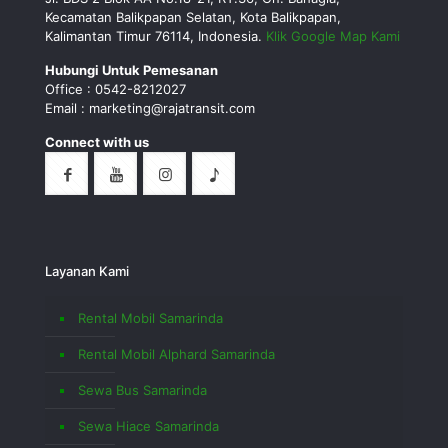
Kecamatan Balikpapan Selatan, Kota Balikpapan,
Kalimantan Timur 76114, Indonesia.
Klik Google Map Kami
Hubungi Untuk Pemesanan
Office : 0542-8212027
Email : marketing@rajatransit.com
Connect with us
Layanan Kami
Rental Mobil Samarinda
Rental Mobil Alphard Samarinda
Sewa Bus Samarinda
Sewa Hiace Samarinda