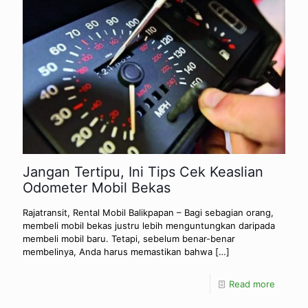
Jangan Tertipu, Ini Tips Cek Keaslian
Odometer Mobil Bekas
Rajatransit, Rental Mobil Balikpapan – Bagi sebagian orang,
membeli mobil bekas justru lebih menguntungkan daripada
membeli mobil baru. Tetapi, sebelum benar-benar
membelinya, Anda harus memastikan bahwa
[…]
Read more