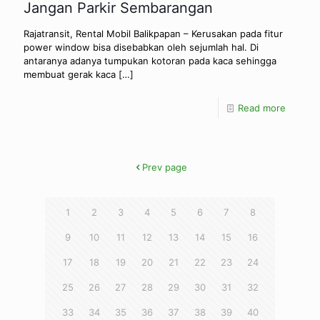
Jangan Parkir Sembarangan
Rajatransit, Rental Mobil Balikpapan – Kerusakan pada fitur
power window bisa disebabkan oleh sejumlah hal. Di
antaranya adanya tumpukan kotoran pada kaca sehingga
membuat gerak kaca
[…]
Read more
Prev page
1
2
3
4
5
6
7
8
9
10
11
12
13
14
15
16
17
18
19
20
21
22
23
24
25
26
27
28
29
30
31
32
33
34
35
36
37
38
39
40