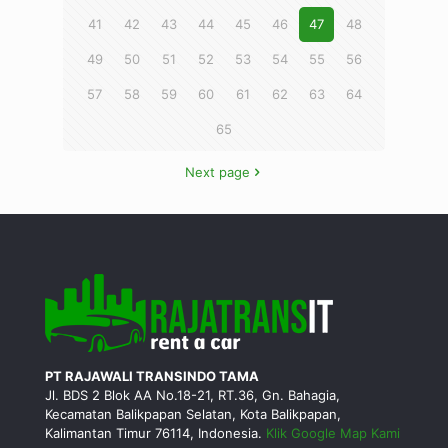
41
42
43
44
45
46
47
48
49
50
51
52
53
54
55
56
57
58
59
60
61
62
63
64
65
Next page
PT RAJAWALI TRANSINDO TAMA
Jl. BDS 2 Blok AA No.18-21, RT.36, Gn. Bahagia,
Kecamatan Balikpapan Selatan, Kota Balikpapan,
Kalimantan Timur 76114, Indonesia.
Klik Google Map Kami