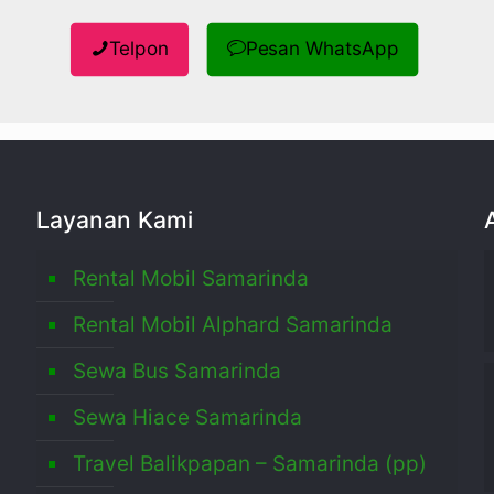
Telpon
Pesan WhatsApp
Layanan Kami
Rental Mobil Samarinda
Rental Mobil Alphard Samarinda
Sewa Bus Samarinda
,
Sewa Hiace Samarinda
Travel Balikpapan – Samarinda (pp)