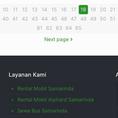
10
11
12
13
14
15
16
17
18
19
20
21
40
41
42
43
44
45
46
47
48
49
50
51
61
62
63
64
65
Next page
Layanan Kami
Rental Mobil Samarinda
Rental Mobil Alphard Samarinda
Sewa Bus Samarinda