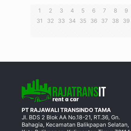
1
2
3
4
5
6
7
8
9
31
32
33
34
35
36
37
38
39
PT RAJAWALI TRANSINDO TAMA
Jl. BDS 2 Blok AA No.18-21, RT.36, Gn.
Bahagia, Kecamatan Balikpapan Selatan,