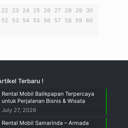
22
23
24
25
26
27
28
29
30
52
53
54
55
56
57
58
59
60
Artikel Terbaru !
Rental Mobil Balikpapan Terpercaya
untuk Perjalanan Bisnis & Wisata
July 27, 2026
Rental Mobil Samarinda – Armada