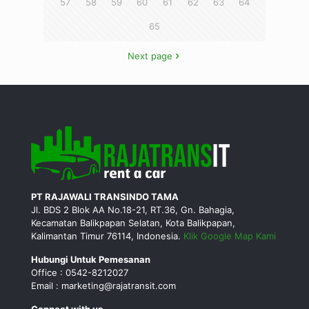
57
58
59
60
61
62
63
64
65
Next page
PT RAJAWALI TRANSINDO TAMA
Jl. BDS 2 Blok AA No.18-21, RT.36, Gn. Bahagia,
Kecamatan Balikpapan Selatan, Kota Balikpapan,
Kalimantan Timur 76114, Indonesia.
Klik Google Map Kami
Hubungi Untuk Pemesanan
Office : 0542-8212027
Email : marketing@rajatransit.com