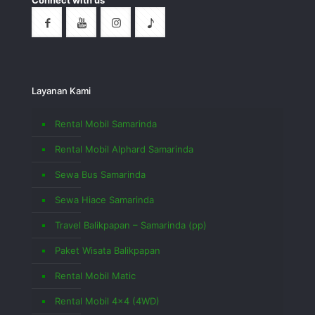
Connect with us
Layanan Kami
Rental Mobil Samarinda
Rental Mobil Alphard Samarinda
Sewa Bus Samarinda
Sewa Hiace Samarinda
Travel Balikpapan – Samarinda (pp)
Paket Wisata Balikpapan
Rental Mobil Matic
Rental Mobil 4×4 (4WD)