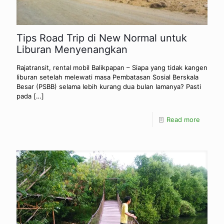
Tips Road Trip di New Normal untuk
Liburan Menyenangkan
Rajatransit, rental mobil Balikpapan – Siapa yang tidak kangen
liburan setelah melewati masa Pembatasan Sosial Berskala
Besar (PSBB) selama lebih kurang dua bulan lamanya? Pasti
pada
[…]
Read more