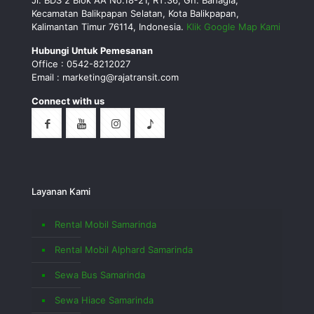
Kecamatan Balikpapan Selatan, Kota Balikpapan,
Kalimantan Timur 76114, Indonesia.
Klik Google Map Kami
Hubungi Untuk Pemesanan
Office : 0542-8212027
Email : marketing@rajatransit.com
Connect with us
Layanan Kami
Rental Mobil Samarinda
Rental Mobil Alphard Samarinda
Sewa Bus Samarinda
Sewa Hiace Samarinda