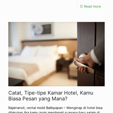
Read more
Catat, Tipe-tipe Kamar Hotel, Kamu
Biasa Pesan yang Mana?
Rajatransit, rental mobil Balikpapan – Menginap di hotel bisa
dilakukan jika kamu ingin menikmati suasana baru selain di