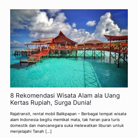
8 Rekomendasi Wisata Alam ala Uang
Kertas Rupiah, Surga Dunia!
Rajatransit, rental mobil Balikpapan – Berbagai tempat wisata
alam Indonesia begitu memikat mata, tak heran para turis
domestik dan mancanegara suka melewatkan liburan untuk
menjelajahi Tanah
[…]