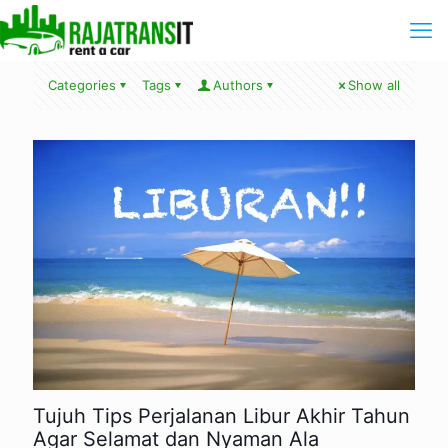
Categories
Tags
Authors
Show all
Tujuh Tips Perjalanan Libur Akhir Tahun
Agar Selamat dan Nyaman Ala