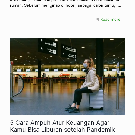
rumah. Sebelum menginap di hotel, sebagai calon tamu,
[…]
Read more
5 Cara Ampuh Atur Keuangan Agar
Kamu Bisa Liburan setelah Pandemik