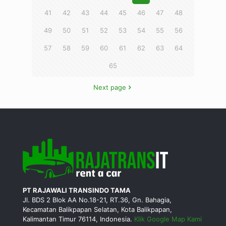
41
42
43
44
45
46
47
48
49
50
51
52
53
54
55
56
57
58
59
60
61
62
63
64
65
Next page
PT RAJAWALI TRANSINDO TAMA
Jl. BDS 2 Blok AA No.18-21, RT.36, Gn. Bahagia,
Kecamatan Balikpapan Selatan, Kota Balikpapan,
Kalimantan Timur 76114, Indonesia.
Klik Google Map Kami