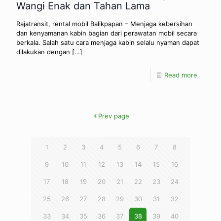
Wangi Enak dan Tahan Lama
Rajatransit, rental mobil Balikpapan – Menjaga kebersihan
dan kenyamanan kabin bagian dari perawatan mobil secara
berkala. Salah satu cara menjaga kabin selalu nyaman dapat
dilakukan dengan
[…]
Read more
Prev page
1
2
3
4
5
6
7
8
9
10
11
12
13
14
15
16
17
18
19
20
21
22
23
24
25
26
27
28
29
30
31
32
33
34
35
36
37
38
39
40