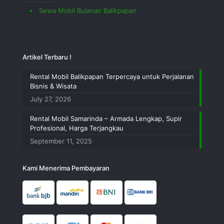
Sewa Mobil Bulanan Balikpapan
Artikel Terbaru !
Rental Mobil Balikpapan Terpercaya untuk Perjalanan
Bisnis & Wisata
July 27, 2026
Rental Mobil Samarinda – Armada Lengkap, Supir
Profesional, Harga Terjangkau
September 11, 2025
Kami Menerima Pembayaran