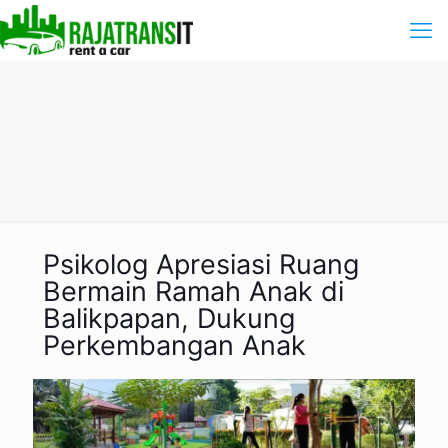
Psikolog Apresiasi Ruang
Bermain Ramah Anak di
Balikpapan, Dukung
Perkembangan Anak