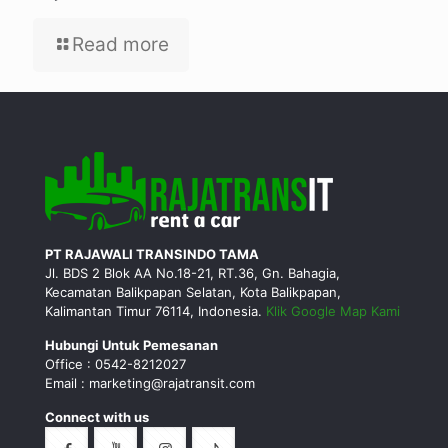
Read more
PT RAJAWALI TRANSINDO TAMA
Jl. BDS 2 Blok AA No.18-21, RT.36, Gn. Bahagia,
Kecamatan Balikpapan Selatan, Kota Balikpapan,
Kalimantan Timur 76114, Indonesia.
Klik Google Map Kami
Hubungi Untuk Pemesanan
Office : 0542-8212027
Email : marketing@rajatransit.com
Connect with us