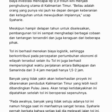
biaya investasi mencapai Rp 9,9 triliun kini menjadi
penghubung utama di Kalimantan Timur. “Beliau adalah
orang yang punya visi jauh ke depan dengan keberanian
dan keteguhan untuk mewujudkan impiannya,” ucap
Syaharie.
Meskipun hampir delapan tahun untuk diselesaikan,
pembangunan tol ini sempat menghadapi berbagai cobaan
dan tantangan tersendiri dan juga keraguan dari beberapa
pihak.
Tol ini berhasil menekan biaya logistik, sehingga
berkontribusi pada percepatan pertumbuhan ekonomi di
wilayah tersebut selain itu Tol ini juga berhasil
mempersingkat waktu perjalanan antara Balikpapan dan
Samarinda dari 3-4 jam menjadi hanya 1,5-2 jam.
Banyak yang tidak yakin akan keberhasilan proyek ini
dikarenakan penduduk Kalimantan Timur yang lebih kecil
dibandingkan Pulau Jawa. Akan tetapi ketidakyakinan ini
dipatahkan setelah tol ini beroperasi sepenuhnya.
“Pada awalnya, banyak yang tidak setuju adanya tol ini
namun hingga saat ini manfaatnya sangat terasa. Syaharie
pernah berkata bahwa setiap kali dia melewati jalan tol ini,