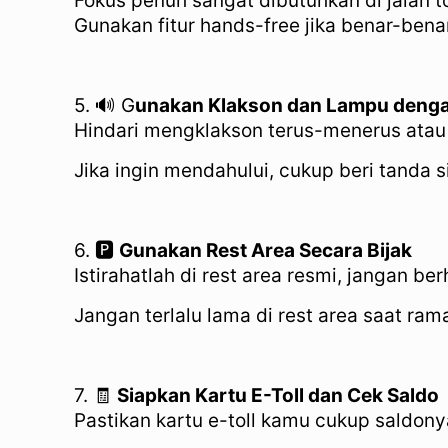
Fokus penuh sangat dibutuhkan di jalan to
Gunakan fitur hands-free jika benar-benar
5. 🔊 G
unakan Klakson dan Lampu denga
Hindari mengklakson terus-menerus atau 
Jika ingin mendahului, cukup beri tanda
6. 🅿️
Gunakan Rest Area Secara Bijak
Istirahatlah di rest area resmi, jangan b
Jangan terlalu lama di rest area saat ra
7. 🧾
Siapkan Kartu E-Toll dan Cek Saldo
Pastikan kartu e-toll kamu cukup saldony