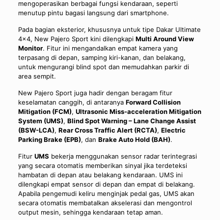
mengoperasikan berbagai fungsi kendaraan, seperti
menutup pintu bagasi langsung dari smartphone.
Pada bagian eksterior, khususnya untuk tipe Dakar Ultimate
4×4, New Pajero Sport kini dilengkapi
Multi Around View
Monitor
. Fitur ini mengandalkan empat kamera yang
terpasang di depan, samping kiri-kanan, dan belakang,
untuk mengurangi blind spot dan memudahkan parkir di
area sempit.
New Pajero Sport juga hadir dengan beragam fitur
keselamatan canggih, di antaranya
Forward Collision
Mitigation (FCM)
,
Ultrasonic Miss-acceleration Mitigation
System (UMS)
,
Blind Spot Warning – Lane Change Assist
(BSW-LCA)
,
Rear Cross Traffic Alert (RCTA)
,
Electric
Parking Brake (EPB)
, dan
Brake Auto Hold (BAH)
.
Fitur
UMS
bekerja menggunakan sensor radar terintegrasi
yang secara otomatis memberikan sinyal jika terdeteksi
hambatan di depan atau belakang kendaraan. UMS ini
dilengkapi empat sensor di depan dan empat di belakang.
Apabila pengemudi keliru menginjak pedal gas, UMS akan
secara otomatis membatalkan akselerasi dan mengontrol
output mesin, sehingga kendaraan tetap aman.