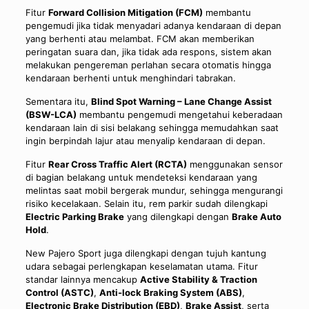
Fitur
Forward Collision Mitigation (FCM)
membantu
pengemudi jika tidak menyadari adanya kendaraan di depan
yang berhenti atau melambat. FCM akan memberikan
peringatan suara dan, jika tidak ada respons, sistem akan
melakukan pengereman perlahan secara otomatis hingga
kendaraan berhenti untuk menghindari tabrakan.
Sementara itu,
Blind Spot Warning – Lane Change Assist
(BSW-LCA)
membantu pengemudi mengetahui keberadaan
kendaraan lain di sisi belakang sehingga memudahkan saat
ingin berpindah lajur atau menyalip kendaraan di depan.
Fitur
Rear Cross Traffic Alert (RCTA)
menggunakan sensor
di bagian belakang untuk mendeteksi kendaraan yang
melintas saat mobil bergerak mundur, sehingga mengurangi
risiko kecelakaan. Selain itu, rem parkir sudah dilengkapi
Electric Parking Brake
yang dilengkapi dengan
Brake Auto
Hold
.
New Pajero Sport juga dilengkapi dengan tujuh kantung
udara sebagai perlengkapan keselamatan utama. Fitur
standar lainnya mencakup
Active Stability & Traction
Control (ASTC)
,
Anti-lock Braking System (ABS)
,
Electronic Brake Distribution (EBD)
,
Brake Assist
, serta