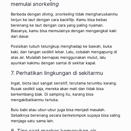
memulai
snorkeling
Berbeda dengan
diving
,
snorkeling
tidak mengharuskanmu
terjun ke laut dengan cara
backflip.
Kamu bisa bebas
berenang ke laut dengan cara yang paling nyaman.
Biasanya, kamu bisa memulainya dengan mengangkat kaki
dari dasar.
Posisikan tubuh telungkup menghadap ke bawah, buka
kaki, dan tangan sedikit lebar. Lalu, cobalah mengapung di
atas air. Mulailah bernapas menggunakan mulut, lalu
ayunkan kakimu dengan santai di sekitar kapal.
7. Perhatikan lingkungan di sekitarmu
Ingat, biota laut sangat sensitif, terutama terumbu karang.
Rusak sedikit saja, mereka akan mati dan tidak bisa
berkembang biak. Di samping itu, karang bisa
mengakibatkanmu terluka.
Bulu babi atau ubur-ubur juga bisa menjadi masalah.
Sebaiknya berenang secara berkelompok supaya bisa saling
menjaga satu sama lain.
8. Tips saat masker kemasukan air