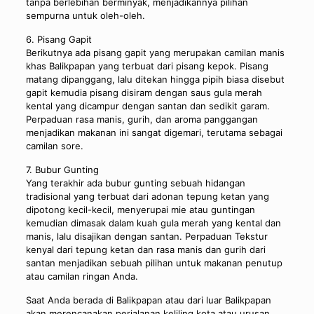
tanpa berlebihan berminyak, menjadikannya pilihan
sempurna untuk oleh-oleh.
6. Pisang Gapit
Berikutnya ada pisang gapit yang merupakan camilan manis
khas Balikpapan yang terbuat dari pisang kepok. Pisang
matang dipanggang, lalu ditekan hingga pipih biasa disebut
gapit kemudia pisang disiram dengan saus gula merah
kental yang dicampur dengan santan dan sedikit garam.
Perpaduan rasa manis, gurih, dan aroma panggangan
menjadikan makanan ini sangat digemari, terutama sebagai
camilan sore.
7. Bubur Gunting
Yang terakhir ada bubur gunting sebuah hidangan
tradisional yang terbuat dari adonan tepung ketan yang
dipotong kecil-kecil, menyerupai mie atau guntingan
kemudian dimasak dalam kuah gula merah yang kental dan
manis, lalu disajikan dengan santan. Perpaduan Tekstur
kenyal dari tepung ketan dan rasa manis dan gurih dari
santan menjadikan sebuah pilihan untuk makanan penutup
atau camilan ringan Anda.
Saat Anda berada di Balikpapan atau dari luar Balikpapan
akan merencanakan perjalanan keliling kota atau urusan