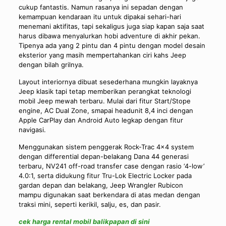
cukup fantastis. Namun rasanya ini sepadan dengan
kemampuan kendaraan itu untuk dipakai sehari-hari
menemani aktifitas, tapi sekaligus juga siap kapan saja saat
harus dibawa menyalurkan hobi adventure di akhir pekan.
Tipenya ada yang 2 pintu dan 4 pintu dengan model desain
eksterior yang masih mempertahankan ciri kahs Jeep
dengan bilah grilnya.
Layout interiornya dibuat sesederhana mungkin layaknya
Jeep klasik tapi tetap memberikan perangkat teknologi
mobil Jeep mewah terbaru. Mulai dari fitur Start/Stope
engine, AC Dual Zone, smapai headunit 8,4 inci dengan
Apple CarPlay dan Android Auto legkap dengan fitur
navigasi.
Menggunakan sistem penggerak Rock-Trac 4×4 system
dengan differential depan-belakang Dana 44 generasi
terbaru, NV241 off-road transfer case dengan rasio ‘4-low’
4.0:1, serta didukung fitur Tru-Lok Electric Locker pada
gardan depan dan belakang, Jeep Wrangler Rubicon
mampu digunakan saat berkendara di atas medan dengan
traksi mini, seperti kerikil, salju, es, dan pasir.
cek harga rental mobil balikpapan di sini